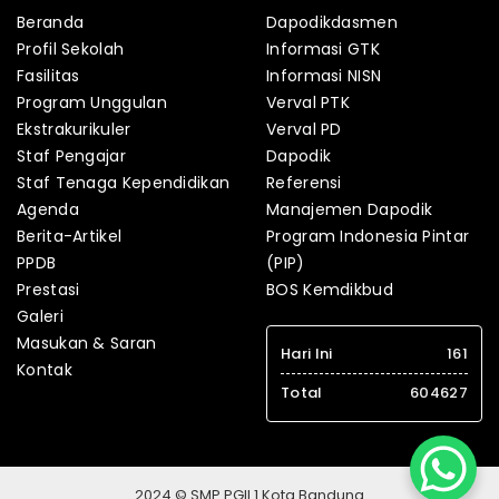
Beranda
Dapodikdasmen
Profil Sekolah
Informasi GTK
Fasilitas
Informasi NISN
Program Unggulan
Verval PTK
Ekstrakurikuler
Verval PD
Staf Pengajar
Dapodik
Staf Tenaga Kependidikan
Referensi
Agenda
Manajemen Dapodik
Berita-Artikel
Program Indonesia Pintar
PPDB
(PIP)
Prestasi
BOS Kemdikbud
Galeri
Masukan & Saran
Hari Ini
161
Kontak
Total
604627
2024 © SMP PGII 1 Kota Bandung