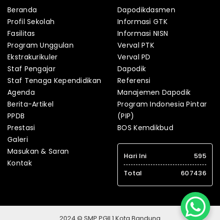
Beranda
Dapodikdasmen
Profil Sekolah
Informasi GTK
Fasilitas
Informasi NISN
Program Unggulan
Verval PTK
Ekstrakurikuler
Verval PD
Staf Pengajar
Dapodik
Staf Tenaga Kependidikan
Referensi
Agenda
Manajemen Dapodik
Berita-Artikel
Program Indonesia Pintar
PPDB
(PIP)
Prestasi
BOS Kemdikbud
Galeri
Masukan & Saran
Hari Ini
595
Kontak
Total
607436
2024 © SMP PGII 1 Kota Bandung