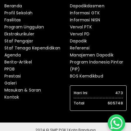
Beranda
Dapodikdasmen
Profil Sekolah
Informasi GTK
Fasilitas
Informasi NISN
Program Unggulan
Verval PTK
Ekstrakurikuler
Verval PD
Staf Pengajar
Dapodik
Staf Tenaga Kependidikan
Referensi
Agenda
Manajemen Dapodik
Berita-Artikel
Program Indonesia Pintar
PPDB
(PIP)
Prestasi
BOS Kemdikbud
Galeri
Masukan & Saran
Hari Ini
473
Kontak
Total
605748
2024 © SMP PGII 1 Kota Bandung