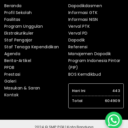
Beranda
Dapodikdasmen
Profil Sekolah
Informasi GTK
Fasilitas
Informasi NISN
Program Unggulan
Verval PTK
Ekstrakurikuler
Verval PD
Staf Pengajar
Dapodik
Staf Tenaga Kependidikan
Referensi
Agenda
Manajemen Dapodik
Berita-Artikel
Program Indonesia Pintar
PPDB
(PIP)
Prestasi
BOS Kemdikbud
Galeri
Masukan & Saran
Hari Ini
443
Kontak
Total
604909
2024 © SMP PGII 1 Kota Bandung