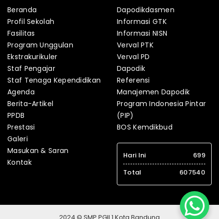
Beranda
Dapodikdasmen
Profil Sekolah
Informasi GTK
Fasilitas
Informasi NISN
Program Unggulan
Verval PTK
Ekstrakurikuler
Verval PD
Staf Pengajar
Dapodik
Staf Tenaga Kependidikan
Referensi
Agenda
Manajemen Dapodik
Berita-Artikel
Program Indonesia Pintar
PPDB
(PIP)
Prestasi
BOS Kemdikbud
Galeri
Masukan & Saran
Hari Ini
699
Kontak
Total
607540
2024 © SMP PGII 1 Kota Bandung