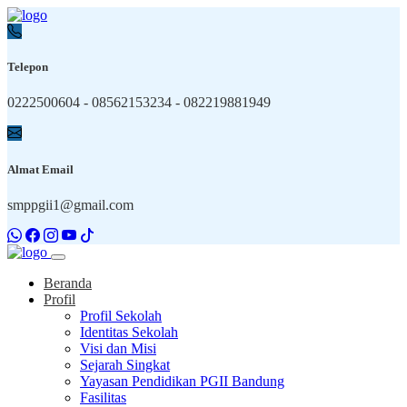
Telepon
0222500604 - 08562153234 - 082219881949
Almat Email
smppgii1@gmail.com
Beranda
Profil
Profil Sekolah
Identitas Sekolah
Visi dan Misi
Sejarah Singkat
Yayasan Pendidikan PGII Bandung
Fasilitas