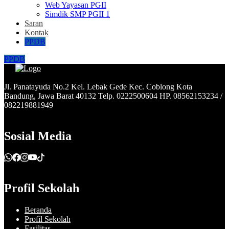
Web Yayasan PGII
Simdik SMP PGII 1
Saran
Kontak
PPDB
PPDB
Jl. Panatayuda No.2 Kel. Lebak Gede Kec. Coblong Kota
Bandung, Jawa Barat 40132 Telp. 0222500604 HP. 08562153234 /
082219881949
Sosial Media
Profil Sekolah
Beranda
Profil Sekolah
Fasilitas