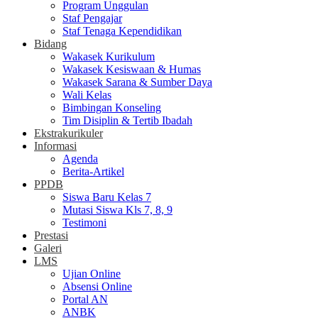
Program Unggulan
Staf Pengajar
Staf Tenaga Kependidikan
Bidang
Wakasek Kurikulum
Wakasek Kesiswaan & Humas
Wakasek Sarana & Sumber Daya
Wali Kelas
Bimbingan Konseling
Tim Disiplin & Tertib Ibadah
Ekstrakurikuler
Informasi
Agenda
Berita-Artikel
PPDB
Siswa Baru Kelas 7
Mutasi Siswa Kls 7, 8, 9
Testimoni
Prestasi
Galeri
LMS
Ujian Online
Absensi Online
Portal AN
ANBK