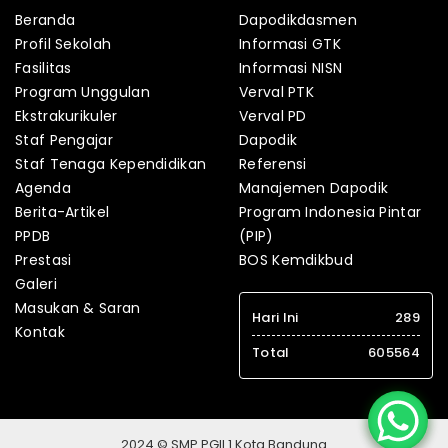
Beranda
Dapodikdasmen
Profil Sekolah
Informasi GTK
Fasilitas
Informasi NISN
Program Unggulan
Verval PTK
Ekstrakurikuler
Verval PD
Staf Pengajar
Dapodik
Staf Tenaga Kependidikan
Referensi
Agenda
Manajemen Dapodik
Berita-Artikel
Program Indonesia Pintar
PPDB
(PIP)
Prestasi
BOS Kemdikbud
Galeri
Masukan & Saran
Hari Ini
289
Kontak
Total
605564
2024 © SMP PGII 1 Kota Bandung