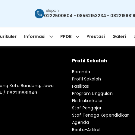
Telepon
0222500604 - 08562153234 - 082219881
urikuler
Informasi
PPDB
Prestasi
Galeri
Profil Sekolah
Beranda
Profil Sekolah
blong Kota Bandung, Jawa
Fasilitas
34 / 082219881949
Program Unggulan
Ekstrakurikuler
Staf Pengajar
Staf Tenaga Kependidikan
Agenda
Berita-Artikel