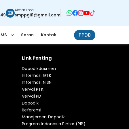
Almat Email
949
smppgii1@gmail.com
PPDB
LMS
Saran
Kontak
Link Penting
Dapodikdasmen
Informasi GTK
Informasi NISN
Verval PTK
Verval PD
Dapodik
Referensi
Manajemen Dapodik
Program Indonesia Pintar (PIP)