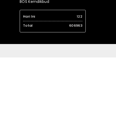
BOS Kemdikbud
Hari Ini
122
Total
606963