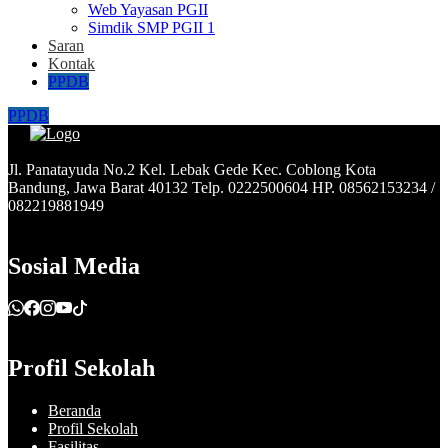
Web Yayasan PGII
Simdik SMP PGII 1
Saran
Kontak
PPDB
PPDB
Jl. Panatayuda No.2 Kel. Lebak Gede Kec. Coblong Kota
Bandung, Jawa Barat 40132 Telp. 0222500604 HP. 08562153234 /
082219881949
Sosial Media
Profil Sekolah
Beranda
Profil Sekolah
Fasilitas