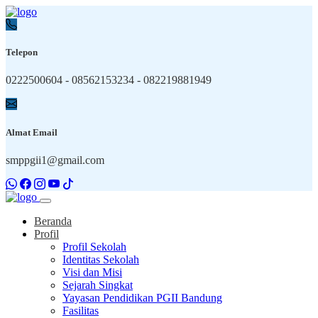
Telepon
0222500604 - 08562153234 - 082219881949
Almat Email
smppgii1@gmail.com
Beranda
Profil
Profil Sekolah
Identitas Sekolah
Visi dan Misi
Sejarah Singkat
Yayasan Pendidikan PGII Bandung
Fasilitas