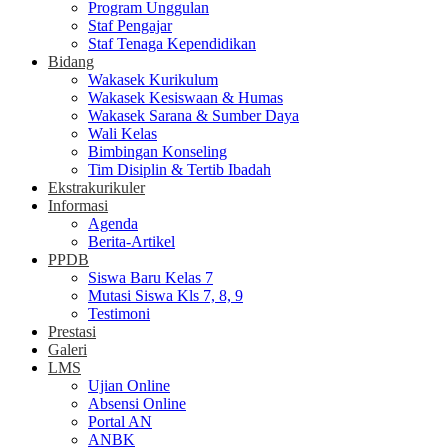
Program Unggulan
Staf Pengajar
Staf Tenaga Kependidikan
Bidang
Wakasek Kurikulum
Wakasek Kesiswaan & Humas
Wakasek Sarana & Sumber Daya
Wali Kelas
Bimbingan Konseling
Tim Disiplin & Tertib Ibadah
Ekstrakurikuler
Informasi
Agenda
Berita-Artikel
PPDB
Siswa Baru Kelas 7
Mutasi Siswa Kls 7, 8, 9
Testimoni
Prestasi
Galeri
LMS
Ujian Online
Absensi Online
Portal AN
ANBK