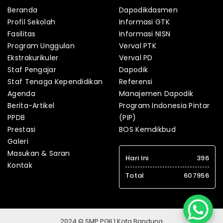
Beranda
Dapodikdasmen
Profil Sekolah
Informasi GTK
Fasilitas
Informasi NISN
Program Unggulan
Verval PTK
Ekstrakurikuler
Verval PD
Staf Pengajar
Dapodik
Staf Tenaga Kependidikan
Referensi
Agenda
Manajemen Dapodik
Berita-Artikel
Program Indonesia Pintar
PPDB
(PIP)
Prestasi
BOS Kemdikbud
Galeri
Masukan & Saran
Hari Ini
396
Kontak
Total
607956
2024 © SMP PGII 1 Kota Bandung