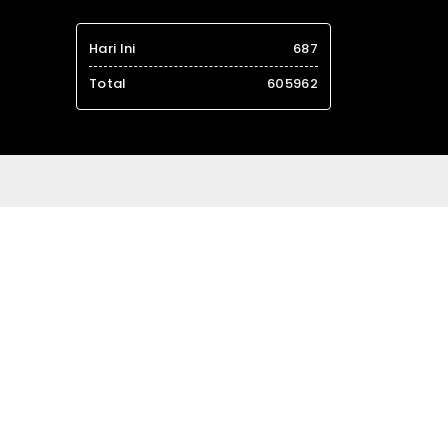
Hari Ini
687
Total
605962