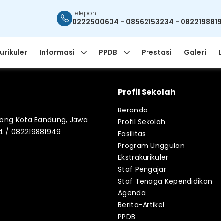
Telepon
0222500604 - 08562153234 - 082219881
urikuler
Informasi
PPDB
Prestasi
Galeri
Profil Sekolah
Beranda
blong Kota Bandung, Jawa
Profil Sekolah
34 / 082219881949
Fasilitas
Program Unggulan
Ekstrakurikuler
Staf Pengajar
Staf Tenaga Kependidikan
Agenda
Berita-Artikel
PPDB