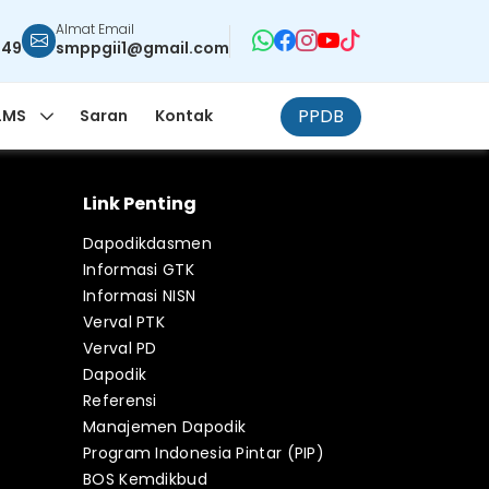
Almat Email
949
smppgii1@gmail.com
PPDB
LMS
Saran
Kontak
Link Penting
Dapodikdasmen
Informasi GTK
Informasi NISN
Verval PTK
Verval PD
Dapodik
Referensi
Manajemen Dapodik
Program Indonesia Pintar (PIP)
BOS Kemdikbud