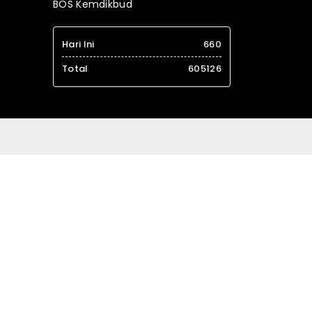
BOS Kemdikbud
Hari Ini
660
Total
605126