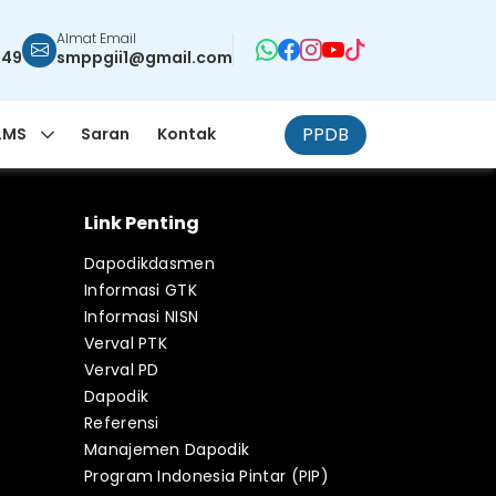
Almat Email
949
smppgii1@gmail.com
PPDB
LMS
Saran
Kontak
Link Penting
Dapodikdasmen
Informasi GTK
Informasi NISN
Verval PTK
Verval PD
Dapodik
Referensi
Manajemen Dapodik
Program Indonesia Pintar (PIP)