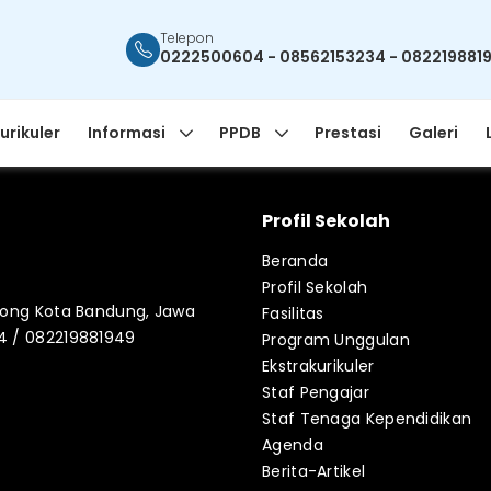
Telepon
0222500604 - 08562153234 - 082219881
urikuler
Informasi
PPDB
Prestasi
Galeri
Profil Sekolah
Beranda
Profil Sekolah
blong Kota Bandung, Jawa
Fasilitas
34 / 082219881949
Program Unggulan
Ekstrakurikuler
Staf Pengajar
Staf Tenaga Kependidikan
Agenda
Berita-Artikel