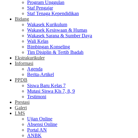
Program Unggulan
Staf Pengajar
Staf Tenaga Kependidikan
Bidang
Wakasek Kurikulum
Wakasek Kesiswaan & Humas
Wakasek Sarana & Sumber Daya
Wali Kelas
Bimbingan Konseling
Tim Disiplin & Tertib Ibadah
Ekstrakurikuler
Informasi
Agenda
Berita-Artikel
PPDB
Siswa Baru Kelas 7
Mutasi Siswa Kls 7, 8, 9
Testimoni
Prestasi
Galeri
LMS
Ujian Online
Absensi Online
Portal AN
ANBK