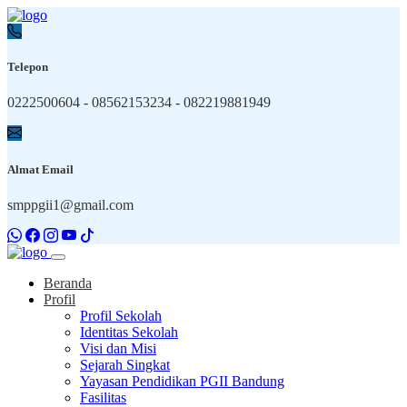
Telepon
0222500604 - 08562153234 - 082219881949
Almat Email
smppgii1@gmail.com
Beranda
Profil
Profil Sekolah
Identitas Sekolah
Visi dan Misi
Sejarah Singkat
Yayasan Pendidikan PGII Bandung
Fasilitas