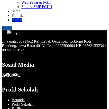
Web Yayasan PGII
Simdik SMP PGII 1
Saran
Kontak
PPDB
PPDB
Jl. Panatayuda No.2 Kel. Lebak Gede Kec. Coblong Kota
Bandung, Jawa Barat 40132 Telp. 0222500604 HP. 08562153234 /
082219881949
Sosial Media
Profil Sekolah
Beranda
Profil Sekolah
Fasilitas