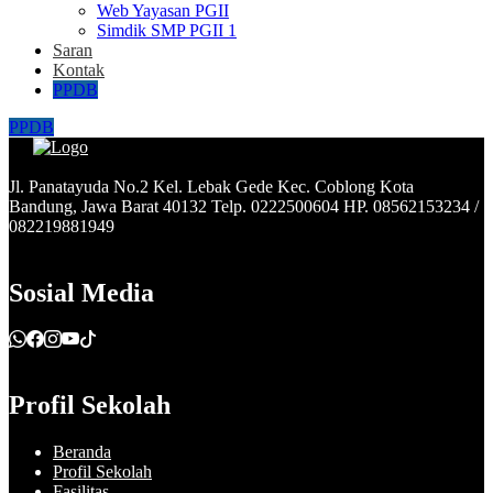
Web Yayasan PGII
Simdik SMP PGII 1
Saran
Kontak
PPDB
PPDB
Jl. Panatayuda No.2 Kel. Lebak Gede Kec. Coblong Kota
Bandung, Jawa Barat 40132 Telp. 0222500604 HP. 08562153234 /
082219881949
Sosial Media
Profil Sekolah
Beranda
Profil Sekolah
Fasilitas