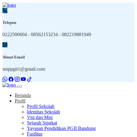
Telepon
0222500604 - 08562153234 - 082219881949
Almat Email
smppgii1@gmail.com
Beranda
Profil
Profil Sekolah
Identitas Sekolah
Visi dan Misi
Sejarah Singkat
Yayasan Pendidikan PGII Bandung
Fasilitas