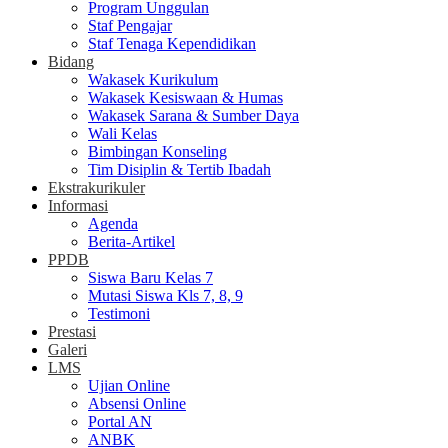
Program Unggulan
Staf Pengajar
Staf Tenaga Kependidikan
Bidang
Wakasek Kurikulum
Wakasek Kesiswaan & Humas
Wakasek Sarana & Sumber Daya
Wali Kelas
Bimbingan Konseling
Tim Disiplin & Tertib Ibadah
Ekstrakurikuler
Informasi
Agenda
Berita-Artikel
PPDB
Siswa Baru Kelas 7
Mutasi Siswa Kls 7, 8, 9
Testimoni
Prestasi
Galeri
LMS
Ujian Online
Absensi Online
Portal AN
ANBK