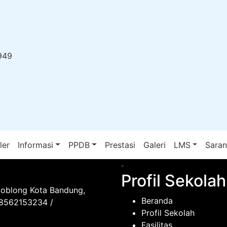
949
ler
Informasi
PPDB
Prestasi
Galeri
LMS
Sara
Profil Sekolah
Coblong Kota Bandung,
Beranda
08562153234 /
Profil Sekolah
Fasilitas