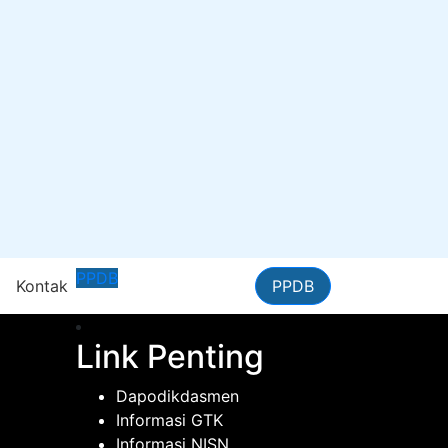
PPDB
n
Kontak
PPDB
Link Penting
Dapodikdasmen
Informasi GTK
Informasi NISN