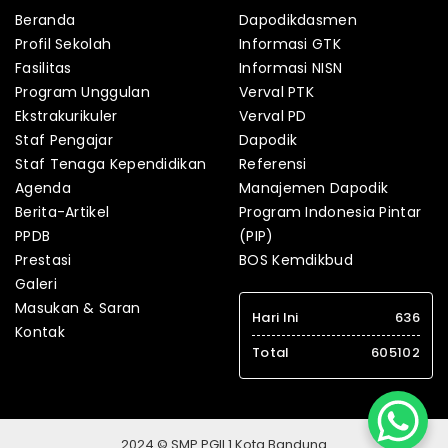
Beranda
Dapodikdasmen
Profil Sekolah
Informasi GTK
Fasilitas
Informasi NISN
Program Unggulan
Verval PTK
Ekstrakurikuler
Verval PD
Staf Pengajar
Dapodik
Staf Tenaga Kependidikan
Referensi
Agenda
Manajemen Dapodik
Berita-Artikel
Program Indonesia Pintar
PPDB
(PIP)
Prestasi
BOS Kemdikbud
Galeri
Masukan & Saran
Hari Ini
636
Kontak
Total
605102
2024 © SMP PGII 1 Kota Bandung