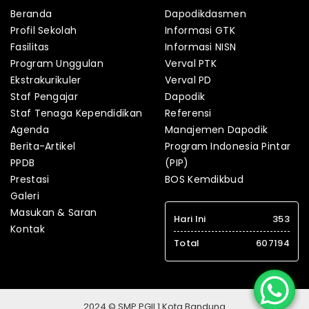
Beranda
Dapodikdasmen
Profil Sekolah
Informasi GTK
Fasilitas
Informasi NISN
Program Unggulan
Verval PTK
Ekstrakurikuler
Verval PD
Staf Pengajar
Dapodik
Staf Tenaga Kependidikan
Referensi
Agenda
Manajemen Dapodik
Berita-Artikel
Program Indonesia Pintar
PPDB
(PIP)
Prestasi
BOS Kemdikbud
Galeri
Masukan & Saran
Hari Ini
353
Kontak
Total
607194
2024 © SMP PGII 1 Kota Bandung