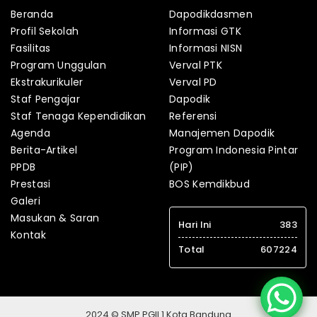
Beranda
Dapodikdasmen
Profil Sekolah
Informasi GTK
Fasilitas
Informasi NISN
Program Unggulan
Verval PTK
Ekstrakurikuler
Verval PD
Staf Pengajar
Dapodik
Staf Tenaga Kependidikan
Referensi
Agenda
Manajemen Dapodik
Berita-Artikel
Program Indonesia Pintar
PPDB
(PIP)
Prestasi
BOS Kemdikbud
Galeri
Masukan & Saran
Hari Ini
383
Kontak
Total
607224
2024 © SMP PGII 1 Kota Bandung