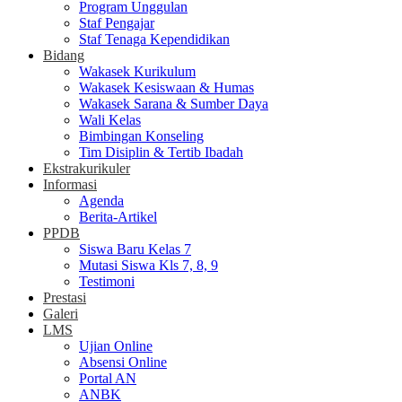
Program Unggulan
Staf Pengajar
Staf Tenaga Kependidikan
Bidang
Wakasek Kurikulum
Wakasek Kesiswaan & Humas
Wakasek Sarana & Sumber Daya
Wali Kelas
Bimbingan Konseling
Tim Disiplin & Tertib Ibadah
Ekstrakurikuler
Informasi
Agenda
Berita-Artikel
PPDB
Siswa Baru Kelas 7
Mutasi Siswa Kls 7, 8, 9
Testimoni
Prestasi
Galeri
LMS
Ujian Online
Absensi Online
Portal AN
ANBK