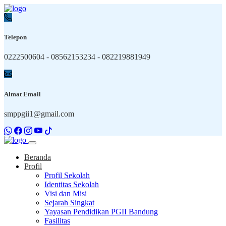
Telepon
0222500604 - 08562153234 - 082219881949
Almat Email
smppgii1@gmail.com
Beranda
Profil
Profil Sekolah
Identitas Sekolah
Visi dan Misi
Sejarah Singkat
Yayasan Pendidikan PGII Bandung
Fasilitas