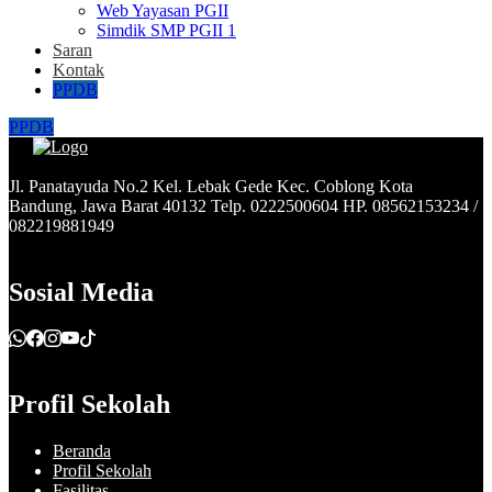
Web Yayasan PGII
Simdik SMP PGII 1
Saran
Kontak
PPDB
PPDB
Jl. Panatayuda No.2 Kel. Lebak Gede Kec. Coblong Kota
Bandung, Jawa Barat 40132 Telp. 0222500604 HP. 08562153234 /
082219881949
Sosial Media
Profil Sekolah
Beranda
Profil Sekolah
Fasilitas