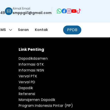
Almat Email
949
smppgii1@gmail.com
PPDB
LMS
Saran
Kontak
Link Penting
Dapodikdasmen
Informasi GTK
Informasi NISN
Verval PTK
Verval PD
Dapodik
Referensi
Manajemen Dapodik
Program Indonesia Pintar (PIP)