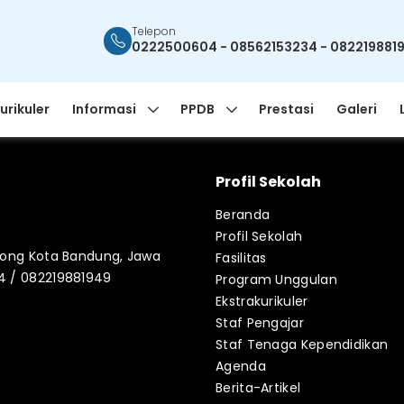
Telepon
0222500604 - 08562153234 - 082219881
urikuler
Informasi
PPDB
Prestasi
Galeri
Profil Sekolah
Beranda
Profil Sekolah
blong Kota Bandung, Jawa
Fasilitas
34 / 082219881949
Program Unggulan
Ekstrakurikuler
Staf Pengajar
Staf Tenaga Kependidikan
Agenda
Berita-Artikel