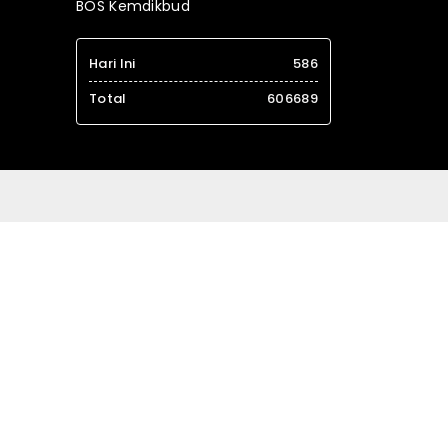
BOS Kemdikbud
Hari Ini
586
Total
606689