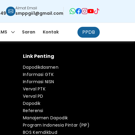
Almat Email
949
smppgii1@gmail.com
PPDB
LMS
Saran
Kontak
Link Penting
Dapodikdasmen
Informasi GTK
Informasi NISN
Verval PTK
Verval PD
Dapodik
Referensi
Manajemen Dapodik
Program Indonesia Pintar (PIP)
BOS Kemdikbud