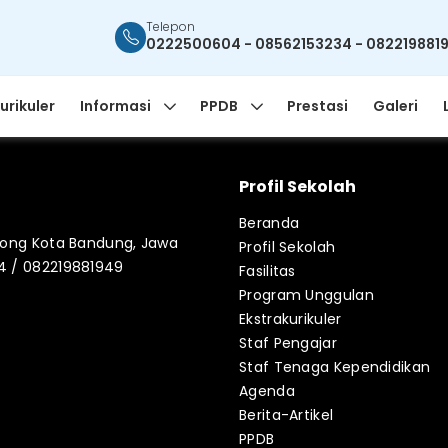
Telepon
0222500604 - 08562153234 - 082219881
urikuler
Informasi
PPDB
Prestasi
Galeri
Profil Sekolah
Beranda
blong Kota Bandung, Jawa
Profil Sekolah
34 / 082219881949
Fasilitas
Program Unggulan
Ekstrakurikuler
Staf Pengajar
Staf Tenaga Kependidikan
Agenda
Berita-Artikel
PPDB