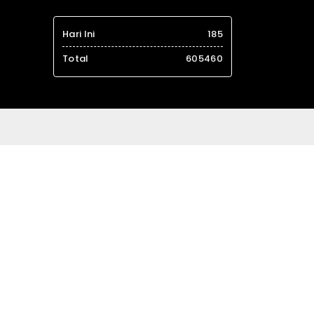
Hari Ini
185
Total
605460