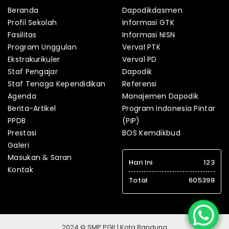
Beranda
Dapodikdasmen
Profil Sekolah
Informasi GTK
Fasilitas
Informasi NISN
Program Unggulan
Verval PTK
Ekstrakurikuler
Verval PD
Staf Pengajar
Dapodik
Staf Tenaga Kependidikan
Referensi
Agenda
Manajemen Dapodik
Berita-Artikel
Program Indonesia Pintar
PPDB
(PIP)
Prestasi
BOS Kemdikbud
Galeri
Masukan & Saran
Hari Ini
123
Kontak
Total
605398
2024 © SMP PGII 1 Kota Bandung