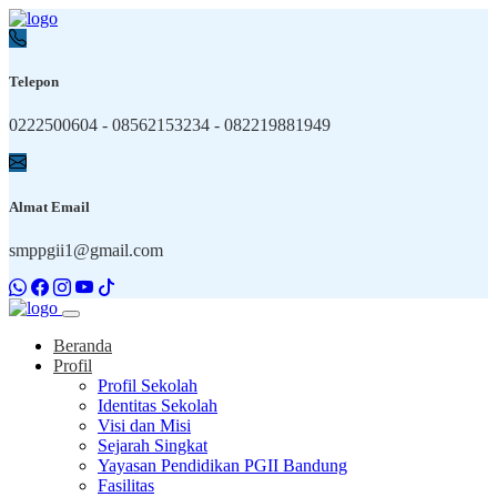
Telepon
0222500604 - 08562153234 - 082219881949
Almat Email
smppgii1@gmail.com
Beranda
Profil
Profil Sekolah
Identitas Sekolah
Visi dan Misi
Sejarah Singkat
Yayasan Pendidikan PGII Bandung
Fasilitas