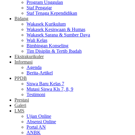
Program Unggulan
Staf Pengajar
Staf Tenaga Kependidikan
Bidang
Wakasek Kurikulum
Wakasek Kesiswaan & Humas
Wakasek Sarana & Sumber Daya
Wali Kelas
Bimbingan Konseling
Tim Disiplin & Tertib Ibadah
Ekstrakurikuler
Informasi
Agenda
Berita-Artikel
PPDB
Siswa Baru Kelas 7
Mutasi Siswa Kls 7, 8, 9
Testimoni
Prestasi
Galeri
LMS
Ujian Online
Absensi Online
Portal AN
ANBK