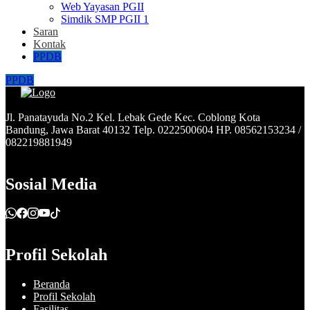
Web Yayasan PGII
Simdik SMP PGII 1
Saran
Kontak
PPDB
PPDB
Jl. Panatayuda No.2 Kel. Lebak Gede Kec. Coblong Kota
Bandung, Jawa Barat 40132 Telp. 0222500604 HP. 08562153234 /
082219881949
Sosial Media
Profil Sekolah
Beranda
Profil Sekolah
Fasilitas