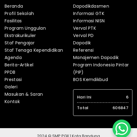
Beranda
Dapodikdasmen
Profil Sekolah
Informasi GTK
Fasilitas
Informasi NISN
Program Unggulan
Verval PTK
Ekstrakurikuler
Verval PD
Staf Pengajar
Dapodik
Staf Tenaga Kependidikan
Referensi
Agenda
Manajemen Dapodik
Berita-Artikel
Program Indonesia Pintar
PPDB
(PIP)
Prestasi
BOS Kemdikbud
Galeri
Masukan & Saran
Hari Ini
6
Kontak
Total
606847
2024 © SMP PGII 1 Kota Bandung