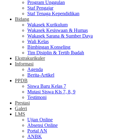
Program Unggulan
Staf Pengajar
Staf Tenaga Kependidikan
Bidang
Wakasek Kurikulum
Wakasek Kesiswaan & Humas
Wakasek Sarana & Sumber Daya
Wali Kelas
Bimbingan Konseling
Tim Disiplin & Tertib Ibadah
Ekstrakurikuler
Informasi
Agenda
Berita-Artikel
PPDB
Siswa Baru Kelas 7
Mutasi Siswa Kls 7, 8, 9
Testimoni
Prestasi
Galeri
LMS
Ujian Online
Absensi Online
Portal AN
ANBK