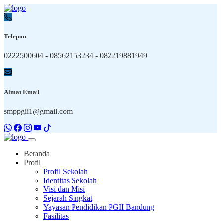
Telepon
0222500604 - 08562153234 - 082219881949
Almat Email
smppgii1@gmail.com
Beranda
Profil
Profil Sekolah
Identitas Sekolah
Visi dan Misi
Sejarah Singkat
Yayasan Pendidikan PGII Bandung
Fasilitas