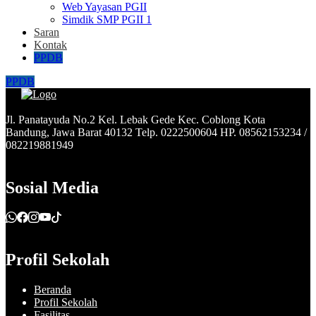
Web Yayasan PGII
Simdik SMP PGII 1
Saran
Kontak
PPDB
PPDB
Jl. Panatayuda No.2 Kel. Lebak Gede Kec. Coblong Kota
Bandung, Jawa Barat 40132 Telp. 0222500604 HP. 08562153234 /
082219881949
Sosial Media
Profil Sekolah
Beranda
Profil Sekolah
Fasilitas