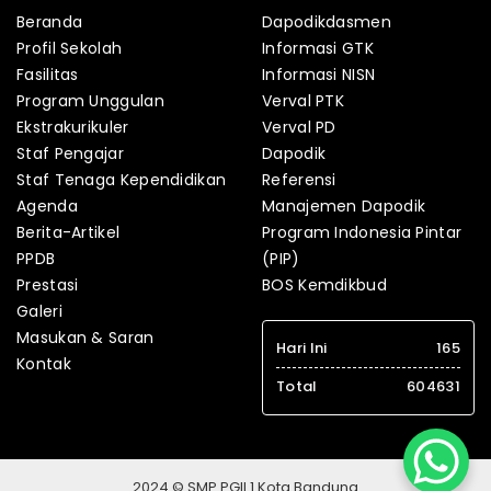
Beranda
Dapodikdasmen
Profil Sekolah
Informasi GTK
Fasilitas
Informasi NISN
Program Unggulan
Verval PTK
Ekstrakurikuler
Verval PD
Staf Pengajar
Dapodik
Staf Tenaga Kependidikan
Referensi
Agenda
Manajemen Dapodik
Berita-Artikel
Program Indonesia Pintar
PPDB
(PIP)
Prestasi
BOS Kemdikbud
Galeri
Masukan & Saran
Hari Ini
165
Kontak
Total
604631
2024 © SMP PGII 1 Kota Bandung