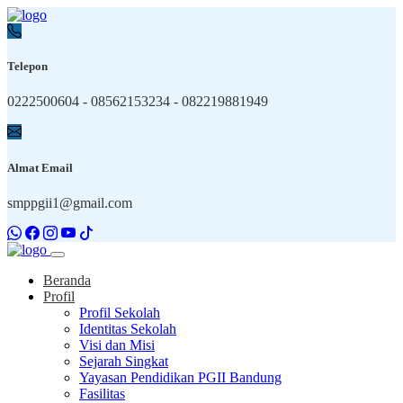
Telepon
0222500604 - 08562153234 - 082219881949
Almat Email
smppgii1@gmail.com
Beranda
Profil
Profil Sekolah
Identitas Sekolah
Visi dan Misi
Sejarah Singkat
Yayasan Pendidikan PGII Bandung
Fasilitas