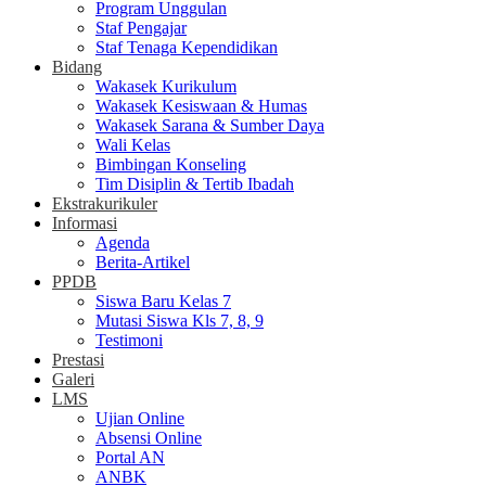
Program Unggulan
Staf Pengajar
Staf Tenaga Kependidikan
Bidang
Wakasek Kurikulum
Wakasek Kesiswaan & Humas
Wakasek Sarana & Sumber Daya
Wali Kelas
Bimbingan Konseling
Tim Disiplin & Tertib Ibadah
Ekstrakurikuler
Informasi
Agenda
Berita-Artikel
PPDB
Siswa Baru Kelas 7
Mutasi Siswa Kls 7, 8, 9
Testimoni
Prestasi
Galeri
LMS
Ujian Online
Absensi Online
Portal AN
ANBK