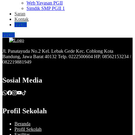
Web Yayasan PGII
Simdik SMP PGII 1
Saran
Kontak
PPDB
PPDB
Jl. Panatayuda No.2 Kel. Lebak Gede Kec. Coblong Kota
Bandung, Jawa Barat 40132 Telp. 0222500604 HP. 08562153234 /
082219881949
Sosial Media
Profil Sekolah
Beranda
Profil Sekolah
Fasilitas