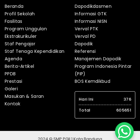
Beranda
Dapodikdasmen
Profil Sekolah
Informasi GTK
Fasilitas
Informasi NISN
Program Unggulan
Verval PTK
Ekstrakurikuler
Verval PD
Staf Pengajar
Dapodik
Staf Tenaga Kependidikan
Referensi
Agenda
Manajemen Dapodik
Berita-Artikel
Program Indonesia Pintar
PPDB
(PIP)
Prestasi
BOS Kemdikbud
Galeri
Masukan & Saran
Hari Ini
376
Kontak
Total
605651
2024 © SMP PGII 1 Kota Bandung