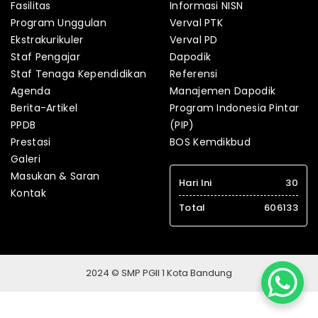
Fasilitas
Informasi NISN
Program Unggulan
Verval PTK
Ekstrakurikuler
Verval PD
Staf Pengajar
Dapodik
Staf Tenaga Kependidikan
Referensi
Agenda
Manajemen Dapodik
Berita-Artikel
Program Indonesia Pintar
PPDB
(PIP)
Prestasi
BOS Kemdikbud
Galeri
Masukan & Saran
Hari Ini
30
Kontak
Total
606133
2024 © SMP PGII 1 Kota Bandung