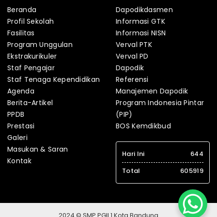
Beranda
Dapodikdasmen
Profil Sekolah
Informasi GTK
Fasilitas
Informasi NISN
Program Unggulan
Verval PTK
Ekstrakurikuler
Verval PD
Staf Pengajar
Dapodik
Staf Tenaga Kependidikan
Referensi
Agenda
Manajemen Dapodik
Berita-Artikel
Program Indonesia Pintar
PPDB
(PIP)
Prestasi
BOS Kemdikbud
Galeri
Masukan & Saran
Hari Ini
644
Kontak
Total
605919
2024 © SMP PGII 1 Kota Bandung