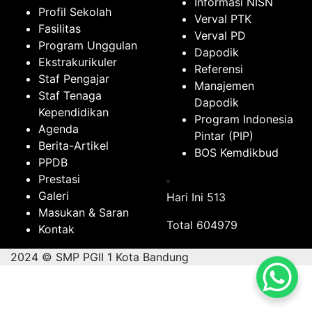
Informasi NISN
Profil Sekolah
Verval PTK
Fasilitas
Verval PD
Program Unggulan
Dapodik
Ekstrakurikuler
Referensi
Staf Pengajar
Manajemen
Staf Tenaga
Dapodik
Kependidikan
Program Indonesia
Agenda
Pintar (PIP)
Berita-Artikel
BOS Kemdikbud
PPDB
Prestasi
Galeri
Hari Ini
513
Masukan & Saran
Total
604979
Kontak
2024 © SMP PGII 1 Kota Bandung