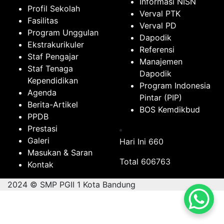
Informasi NISN
Profil Sekolah
Verval PTK
Fasilitas
Verval PD
Program Unggulan
Dapodik
Ekstrakurikuler
Referensi
Staf Pengajar
Manajemen
Staf Tenaga
Dapodik
Kependidikan
Program Indonesia
Agenda
Pintar (PIP)
Berita-Artikel
BOS Kemdikbud
PPDB
Prestasi
Galeri
Hari Ini
660
Masukan & Saran
Total
606763
Kontak
2024 © SMP PGII 1 Kota Bandung