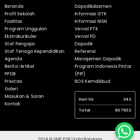
Beranda
Dapodikdasmen
Profil Sekolah
Informasi GTK
Fasilitas
Informasi NISN
Program Unggulan
Verval PTK
Ekstrakurikuler
Verval PD
Staf Pengajar
Dapodik
Staf Tenaga Kependidikan
Referensi
Agenda
Manajemen Dapodik
Berita-Artikel
Program Indonesia Pintar
PPDB
(PIP)
Prestasi
BOS Kemdikbud
Galeri
Masukan & Saran
Hari Ini
342
Kontak
Total
607902
2024 © SMP PGII 1 Kota Bandung