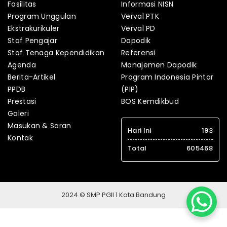
Fasilitas
Informasi NISN
Program Unggulan
Verval PTK
Ekstrakurikuler
Verval PD
Staf Pengajar
Dapodik
Staf Tenaga Kependidikan
Referensi
Agenda
Manajemen Dapodik
Berita-Artikel
Program Indonesia Pintar
PPDB
(PIP)
Prestasi
BOS Kemdikbud
Galeri
Masukan & Saran
Hari Ini
193
Kontak
Total
605468
2024 © SMP PGII 1 Kota Bandung