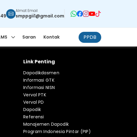
Almat Email
949
smppgii1@gmail.com
PPDB
LMS
Saran
Kontak
Link Penting
Dapodikdasmen
Informasi GTK
Informasi NISN
Verval PTK
Verval PD
Dapodik
Referensi
Manajemen Dapodik
Program Indonesia Pintar (PIP)