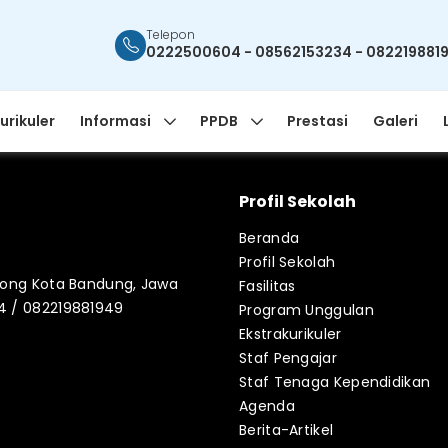
Telepon
0222500604 - 08562153234 - 082219881
urikuler
Informasi
PPDB
Prestasi
Galeri
Profil Sekolah
Beranda
Profil Sekolah
blong Kota Bandung, Jawa
Fasilitas
34 / 082219881949
Program Unggulan
Ekstrakurikuler
Staf Pengajar
Staf Tenaga Kependidikan
Agenda
Berita-Artikel