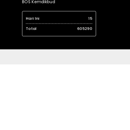
BOS Kemdikbud
Hari Ini
15
Total
605290