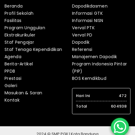
Beranda
Dapodikdasmen
Profil Sekolah
Informasi GTK
Fasilitas
Informasi NISN
Program Unggulan
Verval PTK
Ekstrakurikuler
Verval PD
Staf Pengajar
Dapodik
Staf Tenaga Kependidikan
Referensi
Agenda
Manajemen Dapodik
Berita-Artikel
Program Indonesia Pintar
PPDB
(PIP)
Prestasi
BOS Kemdikbud
Galeri
Masukan & Saran
Hari Ini
472
Kontak
Total
604938
2024 © SMP PGII 1 Kota Bandung