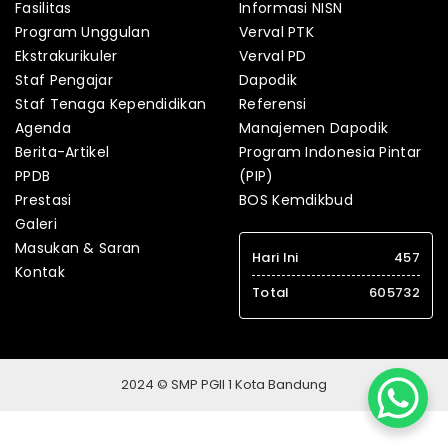
Fasilitas
Informasi NISN
Program Unggulan
Verval PTK
Ekstrakurikuler
Verval PD
Staf Pengajar
Dapodik
Staf Tenaga Kependidikan
Referensi
Agenda
Manajemen Dapodik
Berita-Artikel
Program Indonesia Pintar
PPDB
(PIP)
Prestasi
BOS Kemdikbud
Galeri
Masukan & Saran
Hari Ini
457
Kontak
Total
605732
2024 © SMP PGII 1 Kota Bandung