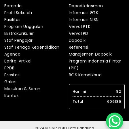
Beranda
Dapodikdasmen
Profil Sekolah
Informasi GTK
Fasilitas
Informasi NISN
Program Unggulan
Verval PTK
Ekstrakurikuler
Verval PD
Staf Pengajar
Dapodik
Staf Tenaga Kependidikan
Referensi
Agenda
Manajemen Dapodik
Berita-Artikel
Program Indonesia Pintar
PPDB
(PIP)
Prestasi
BOS Kemdikbud
Galeri
Masukan & Saran
Hari Ini
82
Kontak
Total
606185
2024 © SMP PGII 1 Kota Bandung