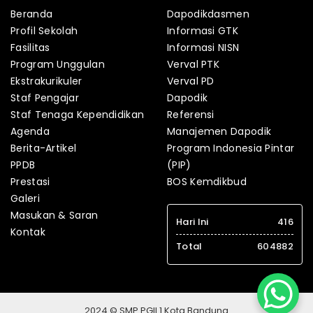
Beranda
Dapodikdasmen
Profil Sekolah
Informasi GTK
Fasilitas
Informasi NISN
Program Unggulan
Verval PTK
Ekstrakurikuler
Verval PD
Staf Pengajar
Dapodik
Staf Tenaga Kependidikan
Referensi
Agenda
Manajemen Dapodik
Berita-Artikel
Program Indonesia Pintar
PPDB
(PIP)
Prestasi
BOS Kemdikbud
Galeri
Masukan & Saran
Hari Ini
416
Kontak
Total
604882
2024 © SMP PGII 1 Kota Bandung