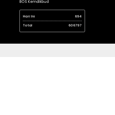
BOS Kemdikbud
Hari Ini
694
Total
606797