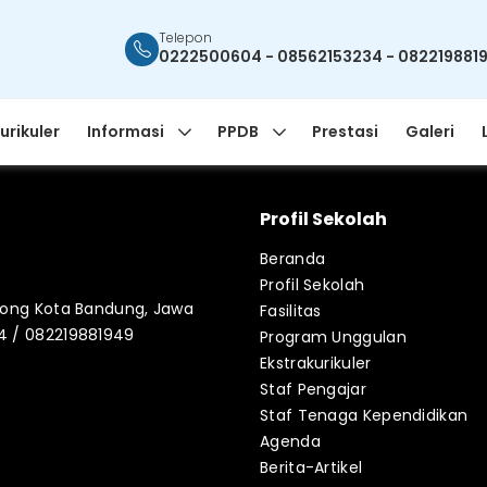
Telepon
0222500604 - 08562153234 - 082219881
urikuler
Informasi
PPDB
Prestasi
Galeri
Profil Sekolah
Beranda
Profil Sekolah
blong Kota Bandung, Jawa
Fasilitas
34 / 082219881949
Program Unggulan
Ekstrakurikuler
Staf Pengajar
Staf Tenaga Kependidikan
Agenda
Berita-Artikel