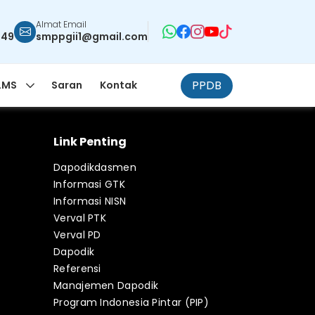
Almat Email
949
smppgii1@gmail.com
PPDB
LMS
Saran
Kontak
Link Penting
Dapodikdasmen
Informasi GTK
Informasi NISN
Verval PTK
Verval PD
Dapodik
Referensi
Manajemen Dapodik
Program Indonesia Pintar (PIP)