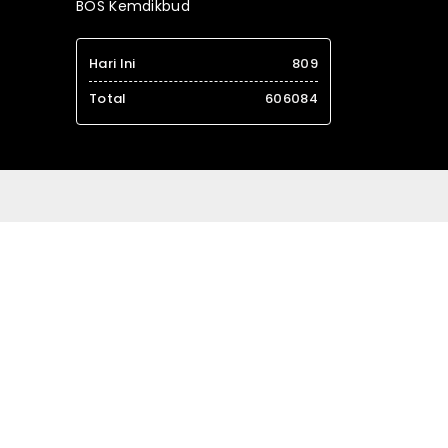
BOS Kemdikbud
Hari Ini
809
Total
606084