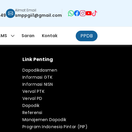
Almat Email
949
smppgii1@gmail.com
PPDB
LMS
Saran
Kontak
Link Penting
Dapodikdasmen
Informasi GTK
Informasi NISN
Verval PTK
Verval PD
Dapodik
Referensi
Manajemen Dapodik
Program Indonesia Pintar (PIP)