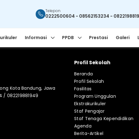
Telepon
0222500604 - 08562153234 - 082219881
urikuler
Informasi
PPDB
Prestasi
Galeri
Profil Sekolah
Beranda
Profil Sekolah
blong Kota Bandung, Jawa
Fasilitas
34 / 082219881949
Program Unggulan
Ekstrakurikuler
Staf Pengajar
Staf Tenaga Kependidikan
Agenda
Berita-Artikel