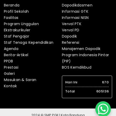
Beranda
Dapodikdasmen
Profil Sekolah
Informasi GTK
Fasilitas
Informasi NISN
Program Unggulan
Verval PTK
Ekstrakurikuler
Verval PD
Staf Pengajar
Dapodik
Staf Tenaga Kependidikan
Referensi
Agenda
Manajemen Dapodik
Berita-Artikel
Program Indonesia Pintar
PPDB
(PIP)
Prestasi
BOS Kemdikbud
Galeri
Masukan & Saran
Hari Ini
670
Kontak
Total
605136
2024 © SMP PGII 1 Kota Bandung