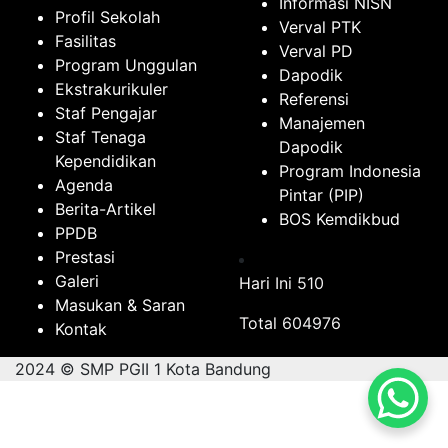
Informasi NISN
Profil Sekolah
Verval PTK
Fasilitas
Verval PD
Program Unggulan
Dapodik
Ekstrakurikuler
Referensi
Staf Pengajar
Manajemen
Staf Tenaga
Dapodik
Kependidikan
Program Indonesia
Agenda
Pintar (PIP)
Berita-Artikel
BOS Kemdikbud
PPDB
Prestasi
Galeri
Hari Ini
510
Masukan & Saran
Total
604976
Kontak
2024 © SMP PGII 1 Kota Bandung