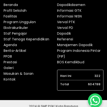
Beranda
Dapodikdasmen
Profil Sekolah
Informasi GTK
Fasilitas
Informasi NISN
Program Unggulan
Verval PTK
Ekstrakurikuler
Verval PD
Staf Pengajar
Dapodik
Staf Tenaga Kependidikan
Referensi
Agenda
Manajemen Dapodik
Berita-Artikel
Program Indonesia Pintar
PPDB
(PIP)
Prestasi
BOS Kemdikbud
Galeri
Masukan & Saran
Hari Ini
322
Kontak
Total
604788
2024 © SMP PGII 1 Kota Bandung