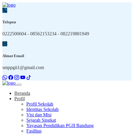
Telepon
0222500604 - 08562153234 - 082219881949
Almat Email
smppgii1@gmail.com
Beranda
Profil
Profil Sekolah
Identitas Sekolah
Visi dan Misi
Sejarah Singkat
Yayasan Pendidikan PGII Bandung
Fasilitas