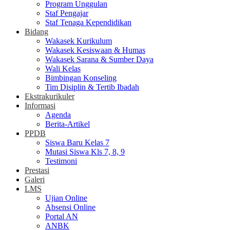
Program Unggulan
Staf Pengajar
Staf Tenaga Kependidikan
Bidang
Wakasek Kurikulum
Wakasek Kesiswaan & Humas
Wakasek Sarana & Sumber Daya
Wali Kelas
Bimbingan Konseling
Tim Disiplin & Tertib Ibadah
Ekstrakurikuler
Informasi
Agenda
Berita-Artikel
PPDB
Siswa Baru Kelas 7
Mutasi Siswa Kls 7, 8, 9
Testimoni
Prestasi
Galeri
LMS
Ujian Online
Absensi Online
Portal AN
ANBK