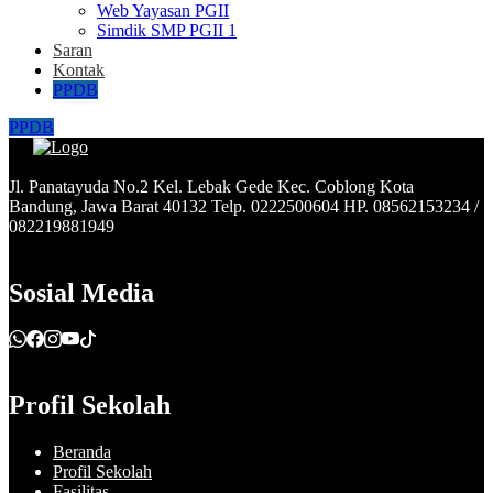
Web Yayasan PGII
Simdik SMP PGII 1
Saran
Kontak
PPDB
PPDB
Jl. Panatayuda No.2 Kel. Lebak Gede Kec. Coblong Kota
Bandung, Jawa Barat 40132 Telp. 0222500604 HP. 08562153234 /
082219881949
Sosial Media
Profil Sekolah
Beranda
Profil Sekolah
Fasilitas