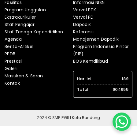
Fasilitas
Informasi NISN
Program Unggulan
Verval PTK
Ekstrakurikuler
Verval PD
Staf Pengajar
Dapodik
Staf Tenaga Kependidikan
Referensi
Agenda
Manajemen Dapodik
Berita-Artikel
Program Indonesia Pintar
PPDB
(PIP)
Prestasi
BOS Kemdikbud
Galeri
Masukan & Saran
Hari Ini
189
Kontak
Total
604655
2024 © SMP PGII 1 Kota Bandung