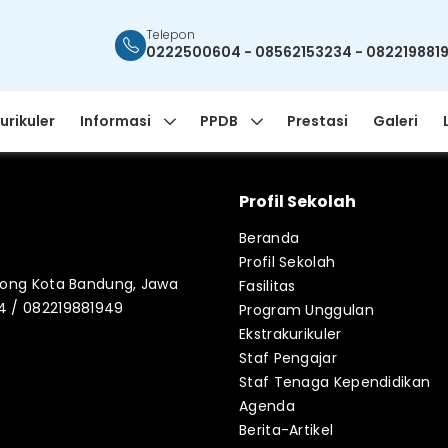
Telepon
0222500604 - 08562153234 - 082219881
urikuler
Informasi
PPDB
Prestasi
Galeri
Profil Sekolah
Beranda
Profil Sekolah
blong Kota Bandung, Jawa
Fasilitas
34 / 082219881949
Program Unggulan
Ekstrakurikuler
Staf Pengajar
Staf Tenaga Kependidikan
Agenda
Berita-Artikel