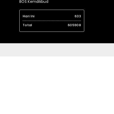
BOS Kemdikbud
Hari Ini
633
Total
605908