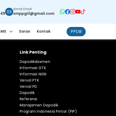
Almat Email
949
smppgii1@gmail.com
PPDB
LMS
Saran
Kontak
Link Penting
Dapodikdasmen
Informasi GTK
Informasi NISN
Verval PTK
Verval PD
Dapodik
Referensi
Manajemen Dapodik
Program Indonesia Pintar (PIP)