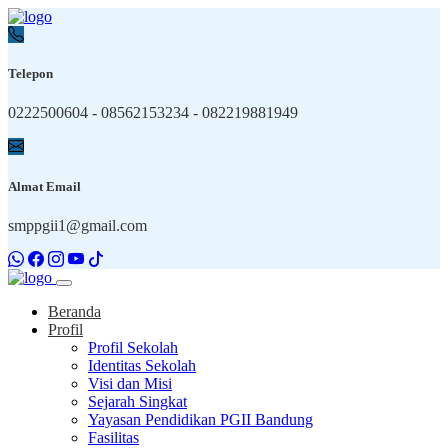
Telepon
0222500604 - 08562153234 - 082219881949
Almat Email
smppgii1@gmail.com
Beranda
Profil
Profil Sekolah
Identitas Sekolah
Visi dan Misi
Sejarah Singkat
Yayasan Pendidikan PGII Bandung
Fasilitas