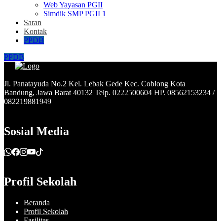
Web Yayasan PGII
Simdik SMP PGII 1
Saran
Kontak
PPDB
PPDB
Jl. Panatayuda No.2 Kel. Lebak Gede Kec. Coblong Kota
Bandung, Jawa Barat 40132 Telp. 0222500604 HP. 08562153234 /
082219881949
Sosial Media
Profil Sekolah
Beranda
Profil Sekolah
Fasilitas