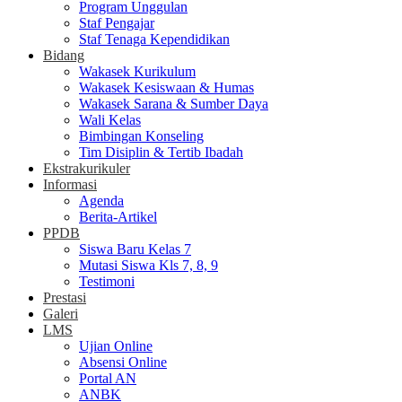
Program Unggulan
Staf Pengajar
Staf Tenaga Kependidikan
Bidang
Wakasek Kurikulum
Wakasek Kesiswaan & Humas
Wakasek Sarana & Sumber Daya
Wali Kelas
Bimbingan Konseling
Tim Disiplin & Tertib Ibadah
Ekstrakurikuler
Informasi
Agenda
Berita-Artikel
PPDB
Siswa Baru Kelas 7
Mutasi Siswa Kls 7, 8, 9
Testimoni
Prestasi
Galeri
LMS
Ujian Online
Absensi Online
Portal AN
ANBK