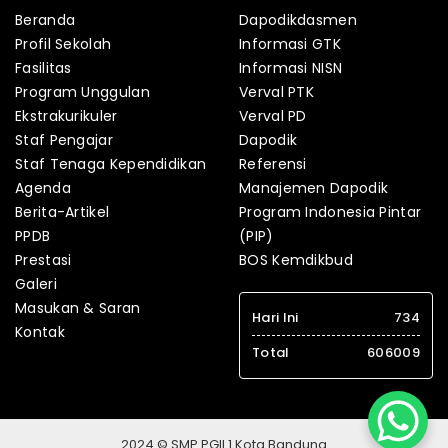
Beranda
Dapodikdasmen
Profil Sekolah
Informasi GTK
Fasilitas
Informasi NISN
Program Unggulan
Verval PTK
Ekstrakurikuler
Verval PD
Staf Pengajar
Dapodik
Staf Tenaga Kependidikan
Referensi
Agenda
Manajemen Dapodik
Berita-Artikel
Program Indonesia Pintar
PPDB
(PIP)
Prestasi
BOS Kemdikbud
Galeri
Masukan & Saran
Hari Ini
734
Kontak
Total
606009
2024 © SMP PGII 1 Kota Bandung