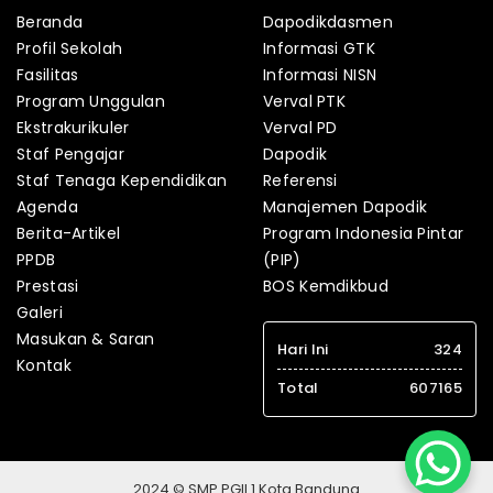
Beranda
Dapodikdasmen
Profil Sekolah
Informasi GTK
Fasilitas
Informasi NISN
Program Unggulan
Verval PTK
Ekstrakurikuler
Verval PD
Staf Pengajar
Dapodik
Staf Tenaga Kependidikan
Referensi
Agenda
Manajemen Dapodik
Berita-Artikel
Program Indonesia Pintar
PPDB
(PIP)
Prestasi
BOS Kemdikbud
Galeri
Masukan & Saran
Hari Ini
324
Kontak
Total
607165
2024 © SMP PGII 1 Kota Bandung